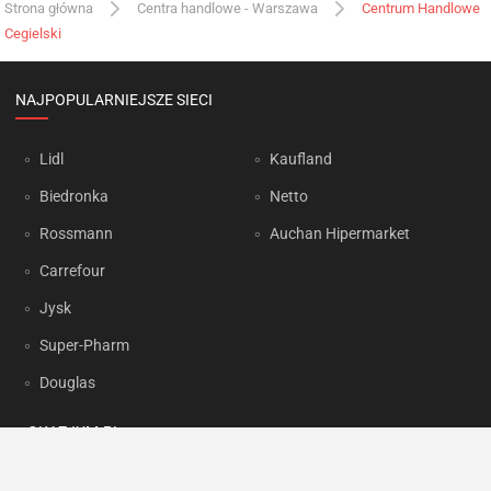
Strona główna
Centra handlowe - Warszawa
Centrum Handlowe
Cegielski
NAJPOPULARNIEJSZE SIECI
Lidl
Kaufland
Biedronka
Netto
Rossmann
Auchan Hipermarket
Carrefour
Jysk
Super-Pharm
Douglas
OKAZJUM.PL